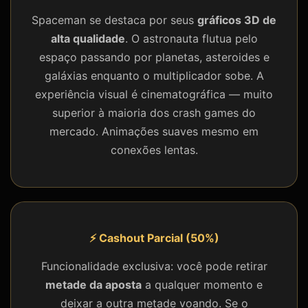
Spaceman se destaca por seus
gráficos 3D de
alta qualidade
. O astronauta flutua pelo
espaço passando por planetas, asteroides e
galáxias enquanto o multiplicador sobe. A
experiência visual é cinematográfica — muito
superior à maioria dos crash games do
mercado. Animações suaves mesmo em
conexões lentas.
⚡ Cashout Parcial (50%)
Funcionalidade exclusiva: você pode retirar
metade da aposta
a qualquer momento e
deixar a outra metade voando. Se o