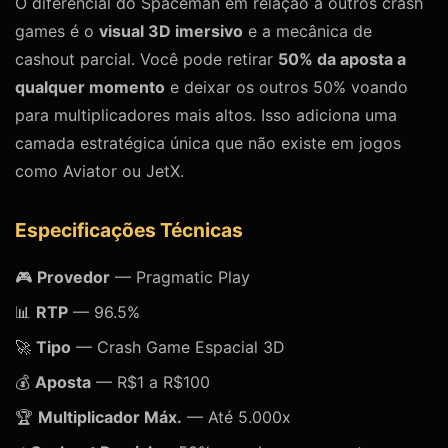
O diferencial do Spaceman em relação a outros crash
games é o
visual 3D imersivo
e a mecânica de
cashout parcial. Você pode retirar
50% da aposta a
qualquer momento
e deixar os outros 50% voando
para multiplicadores mais altos. Isso adiciona uma
camada estratégica única que não existe em jogos
como Aviator ou JetX.
Especificações Técnicas
🎮
Provedor
— Pragmatic Play
📊
RTP
— 96.5%
🚀
Tipo
— Crash Game Espacial 3D
💰
Aposta
— R$1 a R$100
🏆
Multiplicador Máx.
— Até 5.000x