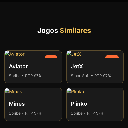
Jogos
Similares
Nº1
HOT
Aviator
JetX
Spribe • RTP 97%
SmartSoft • RTP 97%
Mines
Plinko
Spribe • RTP 97%
Spribe • RTP 97%