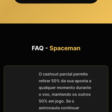
FAQ -
Spaceman
O cashout parcial permite
retirar 50% da sua aposta a
qualquer momento durante
o voo, mantendo os outros
50% em jogo. Se o
astronauta continuar