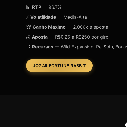
📊
RTP
— 96.7%
⚡
Volatilidade
— Média-Alta
🏆
Ganho Máximo
— 2.000x a aposta
💰
Aposta
— R$0,25 a R$250 por giro
🐰
Recursos
— Wild Expansivo, Re-Spin, Bonus
JOGAR FORTUNE RABBIT