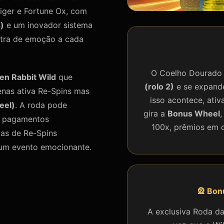
Tiger e Fortune Ox, com
s)
e um inovador sistema
tra de emoção a cada
O Coelho Dourado
en Rabbit Wild
que
(rolo 2)
e se expande
penas ativa Re-Spins mas
isso acontece, ati
eel)
. A roda pode
gira a
Bonus Wheel
,
, pagamentos
100x, prêmios em d
das de Re-Spins
 um evento emocionante.
🎡 Bon
A exclusiva Roda da