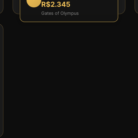
R$2.345
Gates of Olympus