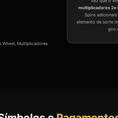
vez que o Wi
multiplicadores 2x
Spins adicionais
elemento de sorte i
giro
 Wheel, Multiplicadores
Símbolos e
Pagamento