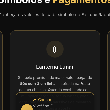
Conheça os valores de cada símbolo no Fortune Rabbi
🏮
Lanterna Lunar
Símbolo premium de maior valor, pagando
80x com 3 em linha
. Inspirada na Festa
da Lua chinesa. Quando combinada com
multiplicadores da Bonus Wheel, pode
×
🎉 Ganhou
gerar pagamentos massivos de milhares
Viv***ne G.
de vezes a aposta.
⚡