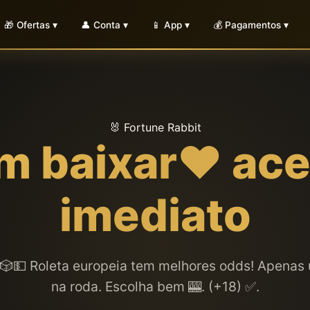
🎁 Ofertas ▾
👤 Conta ▾
📱 App ▾
💰 Pagamentos ▾
🐰 Fortune Rabbit
m baixar❤️ ace
imediato
🎲💵 Roleta europeia tem melhores odds! Apenas
na roda. Escolha bem 🎰. (+18) ✅.