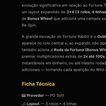
evolução significativa em relação ao Fortune 
um layout expandido de
3×4 (3 rolos, 4 linha
de
Bonus Wheel
que adiciona uma camada ex
Re-Spin.
A grande inovação do Fortune Rabbit é o
Gold
aparece no rolo central e, ao expandir, não a
também aciona a
Roda da Fortuna (Bonus Wh
premiar multiplicadores extras de
2x até 100x
instantâneos em dinheiro, ou até mesmo roda
adicionais — tornando cada aparição do Wild
Ficha Técnica
🎰
Provedor
— PG Soft
📐
Layout
— 3 rolos × 4 linhas