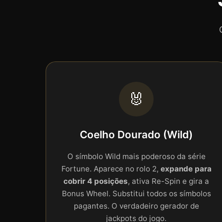
🐰
Coelho Dourado (Wild)
O símbolo Wild mais poderoso da série
Fortune. Aparece no rolo 2,
expande para
cobrir 4 posições
, ativa Re-Spin e gira a
Bonus Wheel. Substitui todos os símbolos
pagantes. O verdadeiro gerador de
jackpots do jogo.