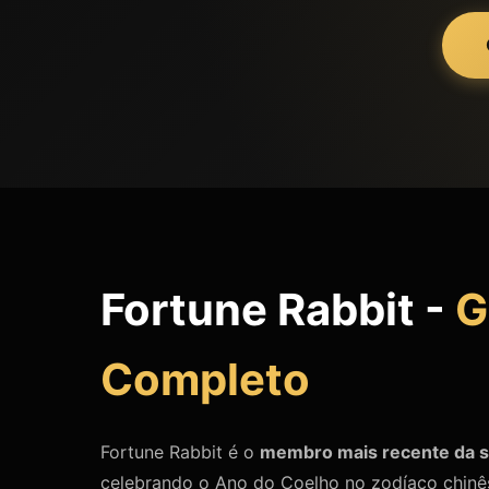
Fortune Rabbit -
G
Completo
Fortune Rabbit é o
membro mais recente da sé
celebrando o Ano do Coelho no zodíaco chinês