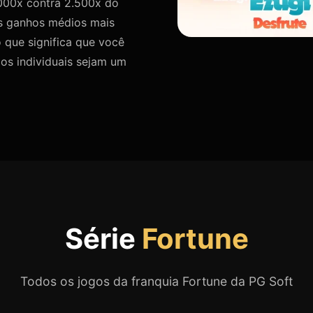
.000x contra 2.500x do
os ganhos médios mais
o que significa que você
os individuais sejam um
Série
Fortune
Todos os jogos da franquia Fortune da PG Soft