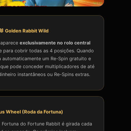
🐰 Golden Rabbit Wild
 aparece
exclusivamente no rolo central
 para cobrir todas as 4 posições. Quando
va automaticamente um Re-Spin gratuito e
 que pode conceder multiplicadores de até
inheiro instantâneos ou Re-Spins extras.
us Wheel (Roda da Fortuna)
 Fortuna do Fortune Rabbit é girada cada