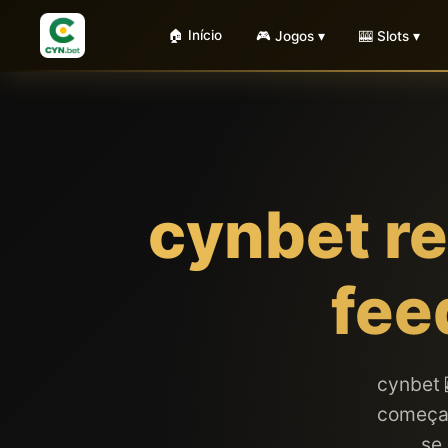
🏠 Início
🎮 Jogos ▾
🎰 Slots ▾
cynbet r
fee
cynbet 
começa 
se 