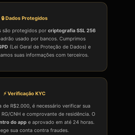
🔒 Dados Protegidos
s são protegidos por
criptografia SSL 256
padrão usado por bancos. Cumprimos
GPD
(Lei Geral de Proteção de Dados) e
amos suas informações com terceiros.
⚡ Verificação KYC
 de R$2.000, é necessário verificar sua
o RG/CNH e comprovante de residência. O
ntro do app
e aprovado em até 24 horas.
tege sua conta contra fraudes.