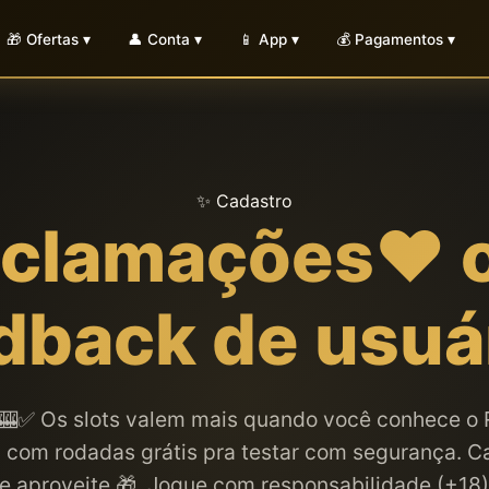
🎁 Ofertas ▾
👤 Conta ▾
📱 App ▾
💰 Pagamentos ▾
✨ Cadastro
eclamações❤️ o
dback de usuá
🎰✅ Os slots valem mais quando você conhece o
com rodadas grátis pra testar com segurança. C
e aproveite 🎁. Jogue com responsabilidade (+18) 