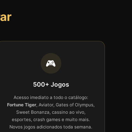
ar
🎮
500+ Jogos
Acesso imediato a todo o catálogo:
Fortune Tiger
, Aviator, Gates of Olympus,
Sweet Bonanza, cassino ao vivo,
esportes, crash games e muito mais.
Novos jogos adicionados toda semana.