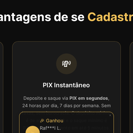
antagens de se
Cadastr
💸
PIX Instantâneo
Deposite e saque via
PIX em segundos
,
24 horas por dia, 7 dias por semana. Sem
taxas, sem burocracia. O depósito mínimo
×
é de apenas R$30 e o saque mínimo é
🎉 Ganhou
R$50. Processamento em até 5 minutos.
Raf***l L.
🐂