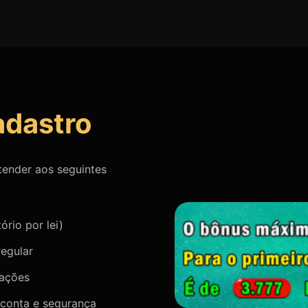
dastro
atender aos seguintes
rio por lei)
egular
ações
conta e segurança