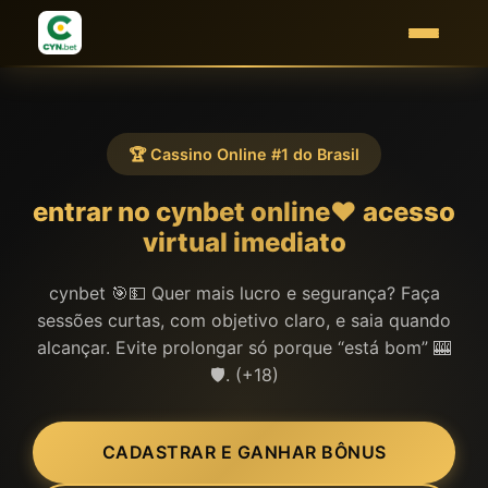
🏆 Cassino Online #1 do Brasil
entrar no cynbet online❤️ acesso
virtual imediato
cynbet 🎯💵 Quer mais lucro e segurança? Faça
sessões curtas, com objetivo claro, e saia quando
alcançar. Evite prolongar só porque “está bom” 🎰
🛡️. (+18)
CADASTRAR E GANHAR BÔNUS