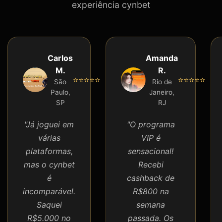
experiência cynbet
Carlos
Amanda
M.
R.
⭐⭐⭐⭐⭐
⭐⭐⭐⭐⭐
São
Rio de
Paulo,
Janeiro,
SP
RJ
"Já joguei em
"O programa
várias
VIP é
plataformas,
sensacional!
mas o cynbet
Recebi
é
cashback de
incomparável.
R$800 na
Saquei
semana
R$5.000 no
passada. Os