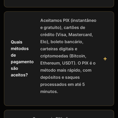
Aceitamos PIX (instantâneo
e gratuito), cartões de
crédito (Visa, Mastercard,
Elo), boleto bancário,
Quais
métodos
carteiras digitais e
de
criptomoedas (Bitcoin,
pagamento
Ethereum, USDT). O PIX é o
são
método mais rápido, com
aceitos?
depósitos e saques
processados em até 5
minutos.