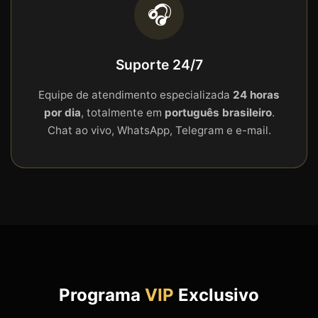
🎧
Suporte 24/7
Equipe de atendimento especializada
24 horas
por dia
, totalmente em
português brasileiro
.
Chat ao vivo, WhatsApp, Telegram e e-mail.
Programa
VIP
Exclusivo