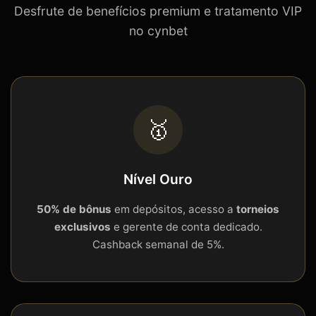
Desfrute de benefícios premium e tratamento VIP
no cynbet
🥇
Nível Ouro
50% de bônus
em depósitos, acesso a
torneios
exclusivos
e gerente de conta dedicado.
Cashback semanal de 5%.