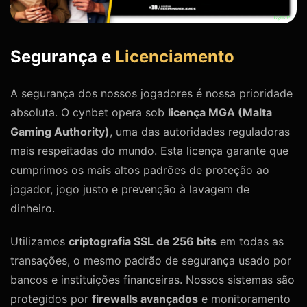
Segurança e
Licenciamento
A segurança dos nossos jogadores é nossa prioridade
absoluta. O cynbet opera sob
licença MGA (Malta
Gaming Authority)
, uma das autoridades reguladoras
mais respeitadas do mundo. Esta licença garante que
cumprimos os mais altos padrões de proteção ao
jogador, jogo justo e prevenção à lavagem de
dinheiro.
Utilizamos
criptografia SSL de 256 bits
em todas as
transações, o mesmo padrão de segurança usado por
bancos e instituições financeiras. Nossos sistemas são
protegidos por
firewalls avançados
e monitoramento