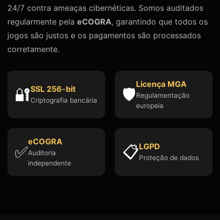
24/7 contra ameaças cibernéticas. Somos auditados
regularmente pela
eCOGRA
, garantindo que todos os
jogos são justos e os pagamentos são processados
corretamente.
Licença MGA
SSL 256-bit
🔐
🛡️
Regulamentação
Criptografia bancária
europeia
eCOGRA
LGPD
✅
📋
Auditoria
Proteção de dados
independente