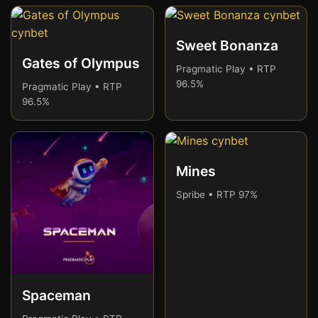
Sweet Bonanza
Gates of Olympus
Pragmatic Play • RTP
96.5%
Pragmatic Play • RTP
96.5%
Mines
Spribe • RTP 97%
Spaceman