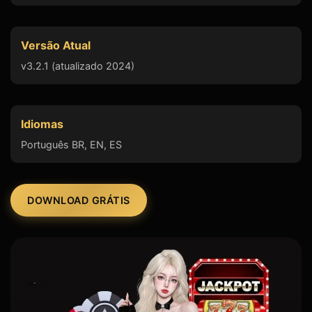
Versão Atual
v3.2.1 (atualizado 2024)
Idiomas
Português BR, EN, ES
DOWNLOAD GRÁTIS