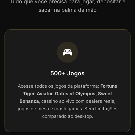
Tudo que você precisa para jogar, depositar e
sacar na palma da mão
🎮
500+ Jogos
Acesse todos os jogos da plataforma:
Fortune
Tiger, Aviator, Gates of Olympus, Sweet
Bonanza
, cassino ao vivo com dealers reais,
jogos de mesa e crash games. Sem limitações
comparado ao desktop.