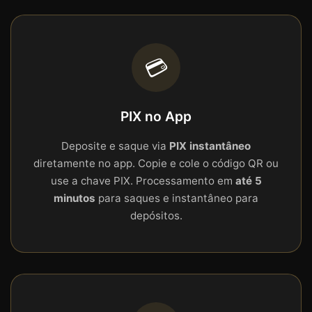
💳
PIX no App
Deposite e saque via
PIX instantâneo
diretamente no app. Copie e cole o código QR ou
use a chave PIX. Processamento em
até 5
minutos
para saques e instantâneo para
depósitos.