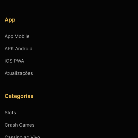
App
App Mobile
APK Android
iOS PWA
Atualizações
Categorias
Slots
Crash Games
Cassino ao Vivo