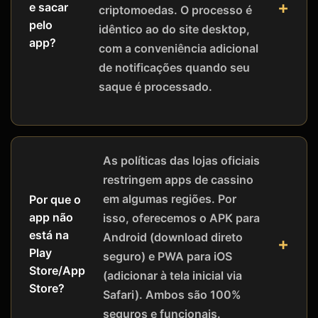
e sacar
criptomoedas. O processo é
pelo
idêntico ao do site desktop,
app?
com a conveniência adicional
de notificações quando seu
saque é processado.
As políticas das lojas oficiais
restringem apps de cassino
em algumas regiões. Por
Por que o
app não
isso, oferecemos o APK para
está na
Android (download direto
Play
seguro) e PWA para iOS
Store/App
(adicionar à tela inicial via
Store?
Safari). Ambos são 100%
seguros e funcionais.