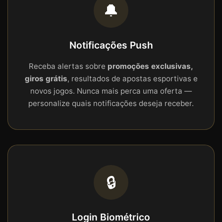
🔔
Notificações Push
Receba alertas sobre
promoções exclusivas,
giros grátis
, resultados de apostas esportivas e
novos jogos. Nunca mais perca uma oferta —
personalize quais notificações deseja receber.
🔒
Login Biométrico