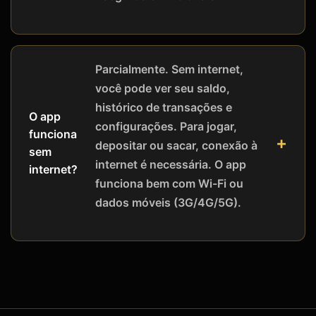
Parcialmente. Sem internet,
você pode ver seu saldo,
histórico de transações e
O app
configurações. Para jogar,
funciona
depositar ou sacar, conexão à
sem
internet é necessária. O app
internet?
funciona bem com Wi-Fi ou
dados móveis (3G/4G/5G).