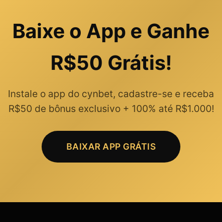
Baixe o App e Ganhe
R$50 Grátis!
Instale o app do cynbet, cadastre-se e receba
R$50 de bônus exclusivo + 100% até R$1.000!
BAIXAR APP GRÁTIS