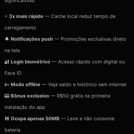
significativas:
⚡
3x mais rápido
— Cache local reduz tempo de
carregamento
🔔
Notificações push
— Promoções exclusivas direto
na tela
🔐
Login biométrico
— Acesso rápido com digital ou
Face ID
📴
Modo offline
— Veja saldo e histórico sem internet
🎰
Bônus exclusivo
— R$50 grátis na primeira
instalação do app
💾
Ocupa apenas 50MB
— Leve e não consome
bateria