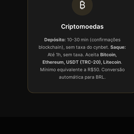
₿
Criptomoedas
Depósito:
10-30 min (confirmações
blockchain), sem taxa do cynbet.
Saque:
Até 1h, sem taxa. Aceita
Bitcoin,
Ethereum, USDT (TRC-20), Litecoin
.
Mínimo equivalente a R$50. Conversão
automática para BRL.