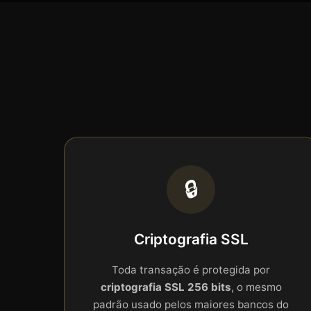
🔒
Criptografia SSL
Toda transação é protegida por
criptografia SSL 256 bits
, o mesmo
padrão usado pelos maiores bancos do