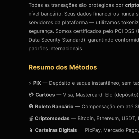
Todas as transações são protegidas por
cript
nível bancário. Seus dados financeiros nunca
servidores da plataforma — utilizamos token
segurança. Somos certificados pelo PCI DSS 
Data Security Standard), garantindo conformi
padrões internacionais.
Resumo dos Métodos
⚡
PIX
— Depósito e saque instantâneo, sem ta
💳
Cartões
— Visa, Mastercard, Elo (depósito)
🏦
Boleto Bancário
— Compensação em até 3h
💰
Criptomoedas
— Bitcoin, Ethereum, USDT, L
📱
Carteiras Digitais
— PicPay, Mercado Pago,