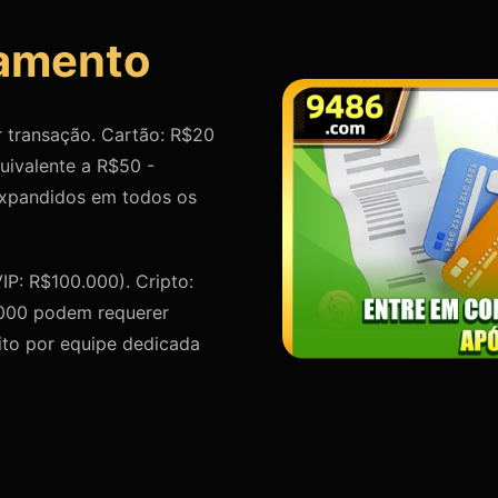
amento
 transação. Cartão: R$20
uivalente a R$50 -
expandidos em todos os
IP: R$100.000). Cripto:
.000 podem requerer
ito por equipe dedicada