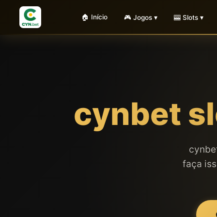
🏠 Início
🎮 Jogos ▾
🎰 Slots ▾
cynbet sl
cynbet
faça is