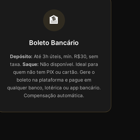
🏦
Boleto Bancário
Depósito:
Até 3h úteis, mín. R$30, sem
taxa.
Saque:
Não disponível. Ideal para
quem não tem PIX ou cartão. Gere o
boleto na plataforma e pague em
qualquer banco, lotérica ou app bancário.
Compensação automática.