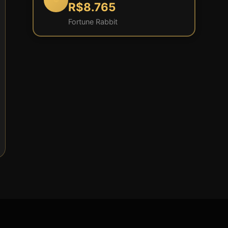
R$8.765
Fortune Rabbit