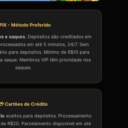
 PIX - Método Preferido
os e saques
. Depósitos são creditados em
rocessados em até 5 minutos, 24/7. Sem
iário para depósitos. Mínimo de R$10 para
a saque. Membros VIP têm prioridade nos
saques.
💳 Cartões de Crédito
Elo
aceitos para depósitos. Processamento
 de R$20. Parcelamento disponível em até