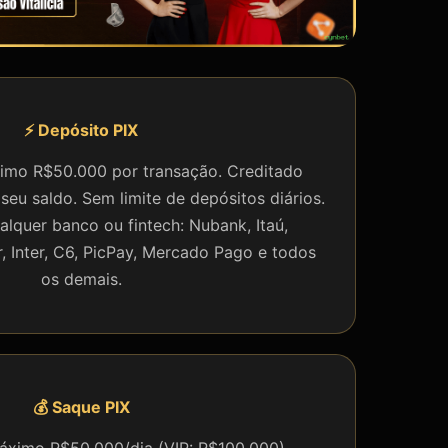
⚡ Depósito PIX
imo R$50.000 por transação. Creditado
eu saldo. Sem limite de depósitos diários.
alquer banco ou fintech: Nubank, Itaú,
, Inter, C6, PicPay, Mercado Pago e todos
os demais.
💰 Saque PIX