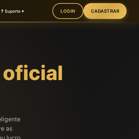
LOGIN
CADASTRAR
❓ Suporte ▾
oficial
eligente
ve as
eu lucro