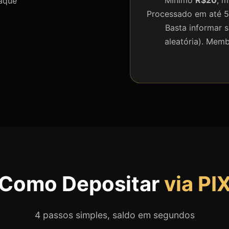
Mínimo
R$20
, m
aque
Processado em até 5
Basta informar s
aleatória). Mem
Como Depositar
via PI
4 passos simples, saldo em segundos