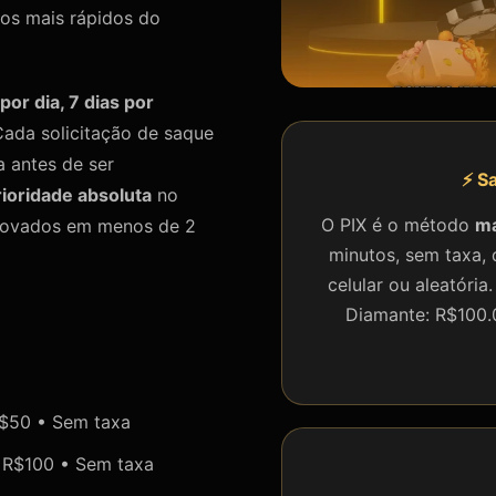
os mais rápidos do
por dia, 7 dias por
 Cada solicitação de saque
a antes de ser
⚡ S
rioridade absoluta
no
O PIX é o método
ma
rovados em menos de 2
minutos, sem taxa, 
celular ou aleatóri
Diamante: R$100.
R$50 • Sem taxa
 R$100 • Sem taxa