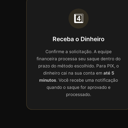
4️⃣
Receba o Dinheiro
Confirme a solicitação. A equipe
financeira processa seu saque dentro do
prazo do método escolhido. Para PIX, o
dinheiro cai na sua conta em
até 5
minutos
. Você recebe uma notificação
quando o saque for aprovado e
processado.