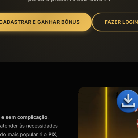
CADASTRAR E GANHAR BÔNUS
FAZER LOGI
o e sem complicação
.
atender às necessidades
odo mais popular é o
PIX
,