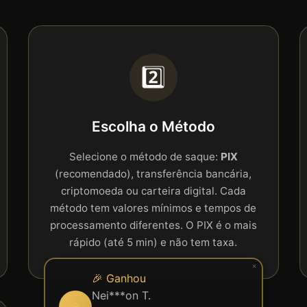
2️⃣
Escolha o Método
Selecione o método de saque:
PIX
(recomendado), transferência bancária,
criptomoeda ou carteira digital. Cada
método tem valores mínimos e tempos de
processamento diferentes. O PIX é o mais
rápido (até 5 min) e não tem taxa.
×
🎉 Ganhou
Nei***on T.
💎