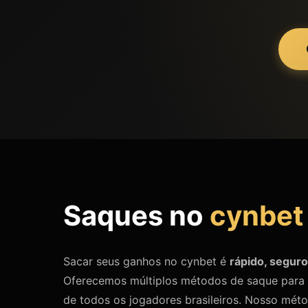
Saques no
cynbet
Sacar seus ganhos no cynbet é
rápido, segur
Oferecemos múltiplos métodos de saque para 
de todos os jogadores brasileiros. Nosso mét