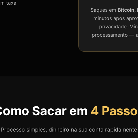
em taxa
Saques em
Bitcoin
minutos após aprov
privacidade. Mí
processamento — ap
Como Sacar em
4 Passo
Processo simples, dinheiro na sua conta rapidamente