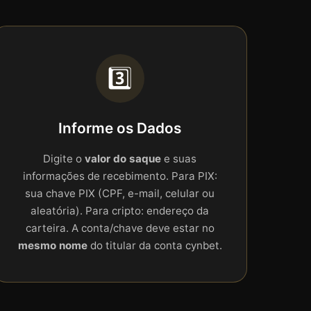
3️⃣
Informe os Dados
Digite o
valor do saque
e suas
informações de recebimento. Para PIX:
sua chave PIX (CPF, e-mail, celular ou
aleatória). Para cripto: endereço da
carteira. A conta/chave deve estar no
mesmo nome
do titular da conta cynbet.