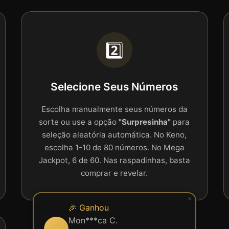
2️⃣
Selecione Seus Números
Escolha manualmente seus números da
sorte ou use a opção
"Surpresinha"
para
seleção aleatória automática. No Keno,
escolha 1-10 de 80 números. No Mega
Jackpot, 6 de 60. Nas raspadinhas, basta
comprar e revelar.
×
🎉 Ganhou
Mon***ca C.
🎫