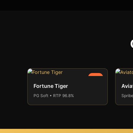
HOT
Fortune Tiger
Avia
PG Soft • RTP 96.8%
Sprib