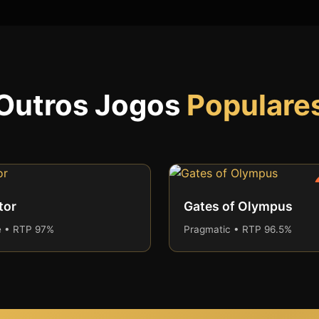
Outros Jogos
Populare
tor
Gates of Olympus
e • RTP 97%
Pragmatic • RTP 96.5%