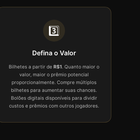
3️⃣
Defina o Valor
Bilhetes a partir de
R$1
. Quanto maior o
valor, maior o prêmio potencial
proporcionalmente. Compre múltiplos
bilhetes para aumentar suas chances.
Bolões digitais disponíveis para dividir
custos e prêmios com outros jogadores.