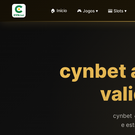
🏠 Início
🎮 Jogos ▾
🎰 Slots ▾
cynbet a
val
cynbet 
e est