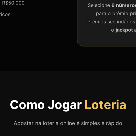
é R$50.000
Selecione
6 números
para o prêmio pr
ticos
Prêmios secundários 
o
jackpot
Como Jogar
Loteria
Apostar na loteria online é simples e rápido