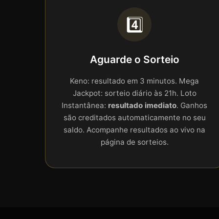
4️⃣
Aguarde o Sorteio
Keno: resultado em 3 minutos. Mega
Jackpot: sorteio diário às 21h. Loto
Instantânea:
resultado imediato
. Ganhos
são creditados automaticamente no seu
saldo. Acompanhe resultados ao vivo na
página de sorteios.