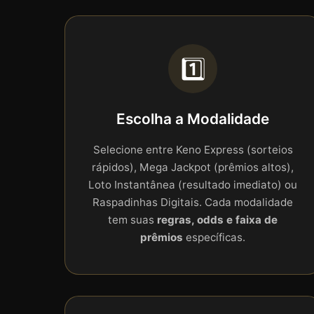
1️⃣
Escolha a Modalidade
Selecione entre Keno Express (sorteios
rápidos), Mega Jackpot (prêmios altos),
Loto Instantânea (resultado imediato) ou
Raspadinhas Digitais. Cada modalidade
tem suas
regras, odds e faixa de
prêmios
específicas.