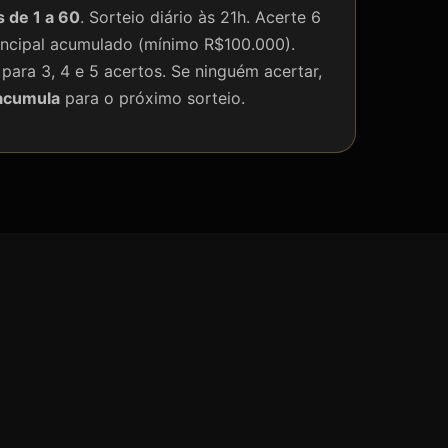
 de 1 a 60
. Sorteio diário às 21h. Acerte 6
incipal acumulado (mínimo R$100.000).
para 3, 4 e 5 acertos. Se ninguém acertar,
 acumula
para o próximo sorteio.