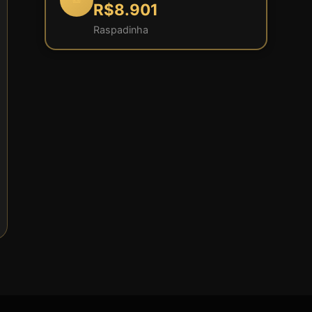
R$8.901
Raspadinha