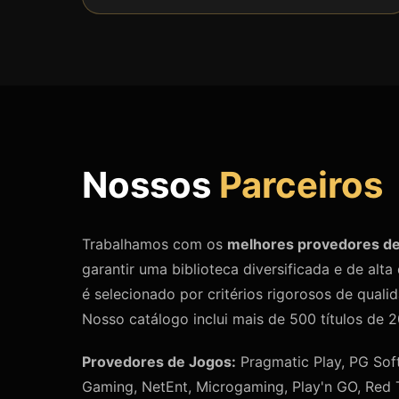
Nossos
Parceiros
Trabalhamos com os
melhores provedores d
garantir uma biblioteca diversificada e de alta
é selecionado por critérios rigorosos de qualid
Nosso catálogo inclui mais de 500 títulos de 
Provedores de Jogos:
Pragmatic Play, PG Soft
Gaming, NetEnt, Microgaming, Play'n GO, Red