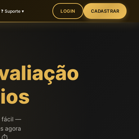
LOGIN
CADASTRAR
❓ Suporte ▾
valiação
ios
 fácil —
us agora
 ⏱️.