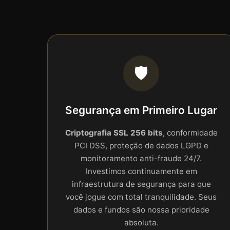
🛡️
Segurança em Primeiro Lugar
Criptografia SSL 256 bits
, conformidade
PCI DSS, proteção de dados LGPD e
monitoramento anti-fraude 24/7.
Investimos continuamente em
infraestrutura de segurança para que
você jogue com total tranquilidade. Seus
dados e fundos são nossa prioridade
absoluta.