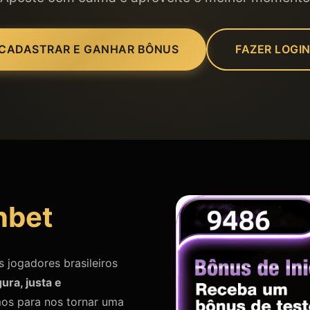
CADASTRAR E GANHAR BÔNUS
FAZER LOGI
nbet
 jogadores brasileiros
ura, justa e
os para nos tornar uma