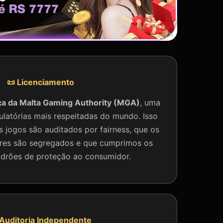
📜 Licenciamento
ça da Malta Gaming Authority (MGA)
, uma
ulatórias mais respeitadas do mundo. Isso
 jogos são auditados por fairness, que os
res são segregados e que cumprimos os
adrões de proteção ao consumidor.
 Auditoria Independente