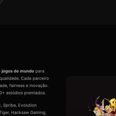
e jogos do mundo
para
 qualidade. Cada parceiro
ade, fairness e inovação.
20+ estúdios premiados.
, Spribe, Evolution
 Tiger, Hacksaw Gaming,